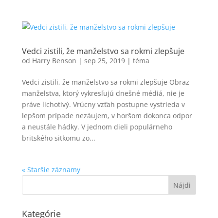
Vedci zistili, že manželstvo sa rokmi zlepšuje
od
Harry Benson
|
sep 25, 2019
|
téma
Vedci zistili, že manželstvo sa rokmi zlepšuje Obraz
manželstva, ktorý vykresľujú dnešné médiá, nie je
práve lichotivý. Vrúcny vzťah postupne vystrieda v
lepšom prípade nezáujem, v horšom dokonca odpor
a neustále hádky. V jednom dieli populárneho
britského sitkomu zo...
« Staršie záznamy
Kategórie