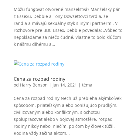
Môžu fungovať otvorené manželstvá? Manželský pár
z Essexu, Debbie a Tony Dowsettovci tvrdia, že
randia a mávajú sexuálny styk s inými partnermi. V
rozhovore pre BBC Essex, Debbie povedala: „Vôbec to
nepokladáme za niečo čudné, vlastne to bolo kľúčom
k nášmu dlhému a...
Cena za rozpad rodiny
od
Harry Benson
|
jan 14, 2021
|
téma
Cena za rozpad rodiny Nech už prebieha akýmkoľvek
spôsobom, priateľským alebo ponižujúco prudkým,
civilizovaným alebo konfliktným, s ochotou
spolupracovať alebo v bojovej atmosfére, rozpad
rodiny nikdy nebol niečím, po čom by človek túžil.
Rodina vždy začína aktom...