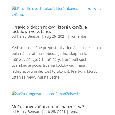
„Pravidlo dvoch rokov“, ktoré ukončuje
lockdown vo vzťahu.
od
Harry Benson
|
aug 26, 2021
|
komentár
Keď sme konečne prepustení z domáceho väzenia a
bola nám vrátená sloboda, jedna skupina ľudí si
môže zvlášť vydýchnuť. Páry, ktoré boli spolu
uzamknuté počas trvania lockdownu, majú
jednorazovú príležitosť to ukončiť. Pre tých, ktorých
vzťah sa nevyvinul na večné...
Môžu fungovať otvorené manželstvá?
od
Harry Benson
|
feb 25, 2021
|
téma