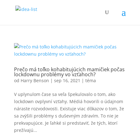
Prečo má toľko kohabitujúcich mamičiek počas
lockdownu problémy vo vzťahoch?
od
Harry Benson
|
sep 16, 2021
|
téma
V uplynulom čase sa veľa špekulovalo o tom, ako
lockdown ovplyvní vzťahy. Médiá hovorili o údajnom
náraste rozvodovosti. Existuje viac dôkazov o tom, že
sa zvýšili problémy s duševným zdravím. To nie je
prekvapujúce. Je ľahké si predstaviť, že tých, ktorí
prežívajú...