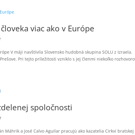
jí človeka viac ako v Európe
r
v Európe V máji navštívila Slovensko hudobná skupina SOLU z Izraela.
rešove. Pri tejto príležitosti vzniklo s jej členmi niekoľko rozhovoro
zdelenej spoločnosti
r
n Máhrik a José Calvo Aguilar pracujú ako kazatelia Cirkvi bratskej