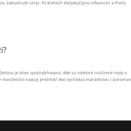
tu Zabudnuté cesty. Po knihách (Ne)obyčajný influencer a Prečo
í?
želstva je dnes spochybňovaná. Aké sú niektoré rozšírené mýty o
e manželstvo naozaj prežitok? Ako vychádza manželstvo z porovnan