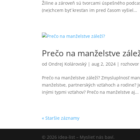
Žiline a zároveň sú tvorcami úspešného podcas
(ne)chcem byť kresťan im pred časom vyšiel...
Prečo na manželstve zálež
od
Ondrej Kolárovský
|
aug 2, 2024
|
rozhovor
Prečo na manželstve záleží? Zmysluplnosť man
manželstve, partnerských vzťahoch a rodine? J
inými typmi vzťahov? Prečo na manželstve aj...
« Staršie záznamy
© 2026 idea-list – Myslieť nás baví.