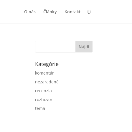
O nás
Články
Kontakt
Kategórie
komentár
nezaradené
recenzia
rozhovor
téma