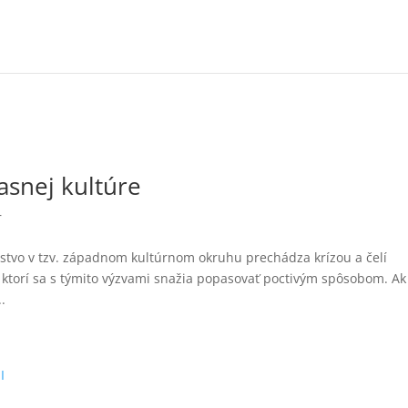
asnej kultúre
r
nstvo v tzv. západnom kultúrnom okruhu prechádza krízou a čelí
 ktorí sa s týmito výzvami snažia popasovať poctivým spôsobom. Ak
.