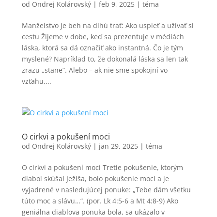
od
Ondrej Kolárovský
|
feb 9, 2025
|
téma
Manželstvo je beh na dlhú trať: Ako uspieť a užívať si
cestu Žijeme v dobe, keď sa prezentuje v médiách
láska, ktorá sa dá označiť ako instantná. Čo je tým
myslené? Napríklad to, že dokonalá láska sa len tak
zrazu „stane“. Alebo – ak nie sme spokojní vo
vzťahu,...
O cirkvi a pokušení moci
od
Ondrej Kolárovský
|
jan 29, 2025
|
téma
O cirkvi a pokušení moci Tretie pokušenie, ktorým
diabol skúšal Ježiša, bolo pokušenie moci a je
vyjadrené v nasledujúcej ponuke: „Tebe dám všetku
túto moc a slávu…“. (por. Lk 4:5-6 a Mt 4:8-9) Ako
geniálna diablova ponuka bola, sa ukázalo v