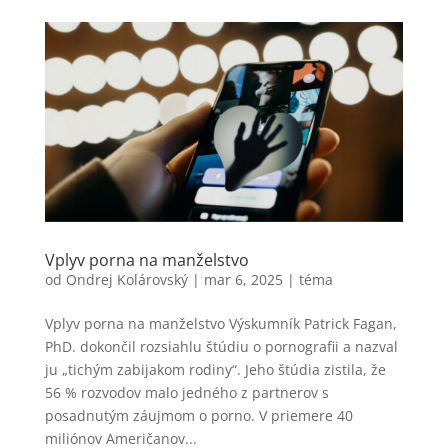
Vplyv porna na manželstvo
od
Ondrej Kolárovský
|
mar 6, 2025
|
téma
Vplyv porna na manželstvo Výskumník Patrick Fagan,
PhD. dokončil rozsiahlu štúdiu o pornografii a nazval
ju „tichým zabijakom rodiny“. Jeho štúdia zistila, že
56 % rozvodov malo jedného z partnerov s
posadnutým záujmom o porno. V priemere 40
miliónov Američanov...