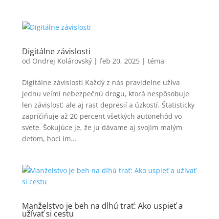
Digitálne závislosti
od
Ondrej Kolárovský
|
feb 20, 2025
|
téma
Digitálne závislosti Každý z nás pravidelne užíva
jednu veľmi nebezpečnú drogu, ktorá nespôsobuje
len závislosť, ale aj rast depresií a úzkostí. Štatisticky
zapríčiňuje až 20 percent všetkých autonehôd vo
svete. Šokujúce je, že ju dávame aj svojim malým
deťom, hoci im...
Manželstvo je beh na dlhú trať: Ako uspieť a
užívať si cestu