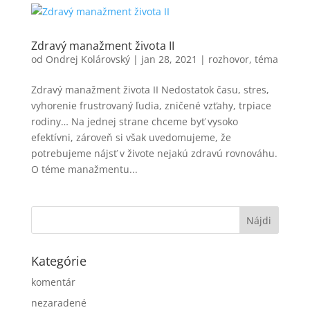
Zdravý manažment života II
od
Ondrej Kolárovský
|
jan 28, 2021
|
rozhovor
,
téma
Zdravý manažment života II Nedostatok času, stres,
vyhorenie frustrovaný ľudia, zničené vzťahy, trpiace
rodiny… Na jednej strane chceme byť vysoko
efektívni, zároveň si však uvedomujeme, že
potrebujeme nájsť v živote nejakú zdravú rovnováhu.
O téme manažmentu...
Kategórie
komentár
nezaradené