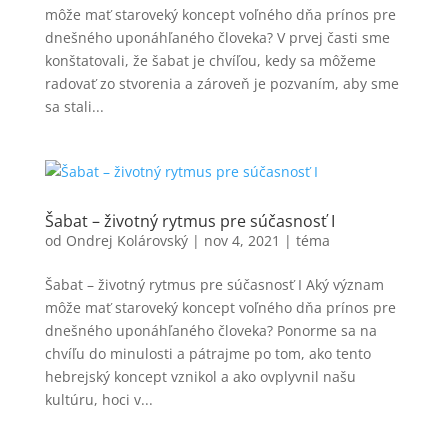
môže mať staroveký koncept voľného dňa prínos pre
dnešného uponáhľaného človeka? V prvej časti sme
konštatovali, že šabat je chvíľou, kedy sa môžeme
radovať zo stvorenia a zároveň je pozvaním, aby sme
sa stali...
Šabat – životný rytmus pre súčasnosť I
od
Ondrej Kolárovský
|
nov 4, 2021
|
téma
Šabat – životný rytmus pre súčasnosť I Aký význam
môže mať staroveký koncept voľného dňa prínos pre
dnešného uponáhľaného človeka? Ponorme sa na
chvíľu do minulosti a pátrajme po tom, ako tento
hebrejský koncept vznikol a ako ovplyvnil našu
kultúru, hoci v...