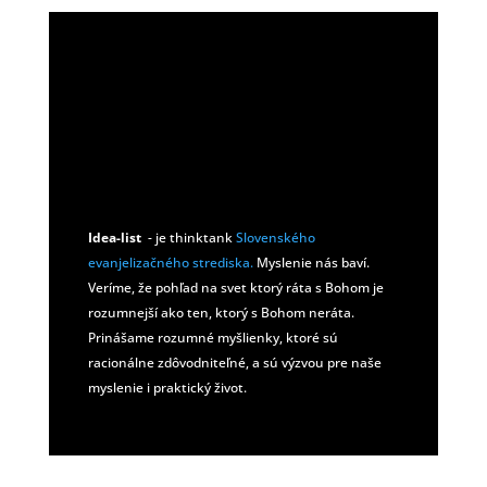
Idea-list
- je thinktank
Slovenského
evanjelizačného strediska.
Myslenie nás baví.
Veríme, že pohľad na svet ktorý ráta s Bohom je
rozumnejší ako ten, ktorý s Bohom neráta.
Prinášame rozumné myšlienky, ktoré sú
racionálne zdôvodniteľné, a sú výzvou pre naše
myslenie i praktický život.