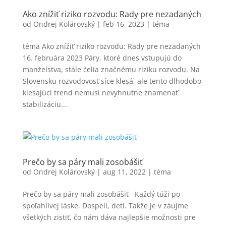
Ako znížiť riziko rozvodu: Rady pre nezadaných
od
Ondrej Kolárovský
|
feb 16, 2023
|
téma
téma Ako znížiť riziko rozvodu: Rady pre nezadaných
16. februára 2023 Páry, ktoré dnes vstupujú do
manželstva, stále čelia značnému riziku rozvodu. Na
Slovensku rozvodovosť síce klesá, ale tento dlhodobo
klesajúci trend nemusí nevyhnutne znamenať
stabilizáciu...
Prečo by sa páry mali zosobášiť
od
Ondrej Kolárovský
|
aug 11, 2022
|
téma
Prečo by sa páry mali zosobášiť Každý túži po
spoľahlivej láske. Dospelí, deti. Takže je v záujme
všetkých zistiť, čo nám dáva najlepšie možnosti pre