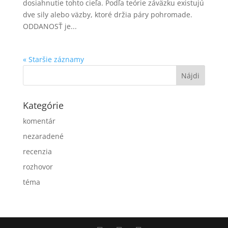
dosiahnutie tohto cieľa. Podľa teórie záväzku existujú
dve sily alebo väzby, ktoré držia páry pohromade.
ODDANOSŤ je...
« Staršie záznamy
Kategórie
komentár
nezaradené
recenzia
rozhovor
téma