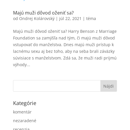
Majú muži dôvod oženiť sa?
od
Ondrej Kolárovský
|
júl 22, 2021
|
téma
Majú muži dôvod oženiť sa? Harry Benson z Marriage
Foundation sa zamýšľa nad tým, či majú muži dôvod
vstupovať do manželstva. Dnes majú muži prístup k
lacnému sexu aj bez toho, aby na seba brali záväzky
súvisiace s manželstvom. Zdá sa, že muži radi prijmú
výhody...
Kategórie
komentár
nezaradené
recenzia