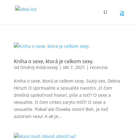
Kniha o sexe, ktorá je celkom sexy.
od
Ondrej Kolárovský
|
okt 7, 2021
|
recenzia
Kniha o sexe, ktorá je celkom sexy. Svatý sex, Debra
Hirsch O spiritualite a sexualite naostro „O čom
dnešná spoločnosť hovorí, píše a točí? O sexe a
sexualite. O čom cirkev zaryto mlčí? O sexe a
sexualite. Pokiaľ ale človeka stvoril Boh, je tiež
autorom sexu! A ak je...