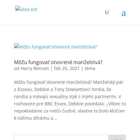
Môžu fungovať otvorené manželstvá?
od
Harry Benson
|
feb 25, 2021
|
téma
Môžu fungovať otvorené manželstvá? Manželský pár
z Essexu, Debbie a Tony Dowsettovci tvrdia, že
randia a mávajú sexuálny styk s inými partnermi. V
rozhovore pre BBC Essex, Debbie povedala: „Vôbec to
nepokladáme za niečo čudné, vlastne to bolo kľúčom
k nášmu dlhému a...