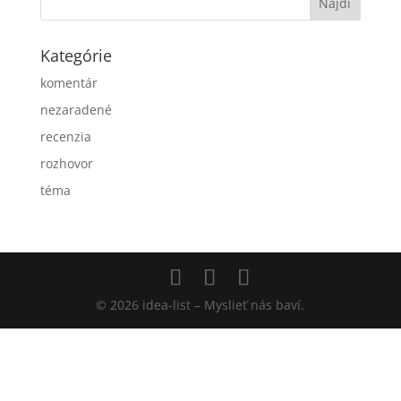
Kategórie
komentár
nezaradené
recenzia
rozhovor
téma
© 2026 idea-list – Myslieť nás baví.