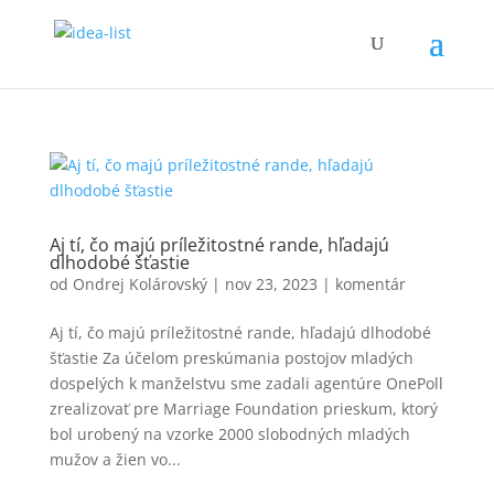
Aj tí, čo majú príležitostné rande, hľadajú
dlhodobé šťastie
od
Ondrej Kolárovský
|
nov 23, 2023
|
komentár
Aj tí, čo majú príležitostné rande, hľadajú dlhodobé
šťastie Za účelom preskúmania postojov mladých
dospelých k manželstvu sme zadali agentúre OnePoll
zrealizovať pre Marriage Foundation prieskum, ktorý
bol urobený na vzorke 2000 slobodných mladých
mužov a žien vo...