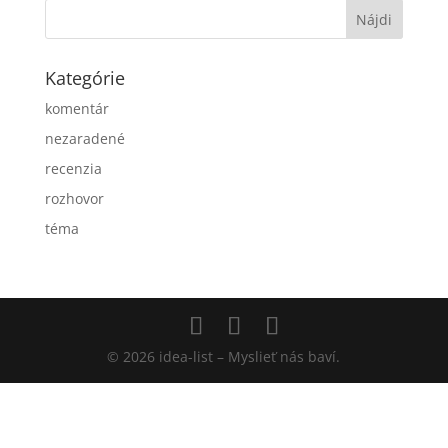
Kategórie
komentár
nezaradené
recenzia
rozhovor
téma
© 2026 idea-list – Myslieť nás baví.