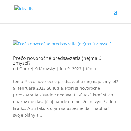
Prečo novoročné predsavzatia (ne)majú
zmysel?
od
Ondrej Kolárovský
|
feb 9, 2023
|
téma
téma Prečo novoročné predsavzatia (ne)majú zmysel?
9. februára 2023 Sú ľudia, ktorí si novoročné
predsavzatia zásadne nedávajú. Sú takí, ktorí si ich
opakovane dávajú aj napriek tomu, že im vydržia len
krátko. A sú takí, ktorým sa úspešne darí napĺňať
svoje plány a...