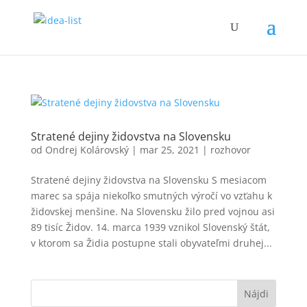
Stratené dejiny židovstva na Slovensku
od
Ondrej Kolárovský
|
mar 25, 2021
|
rozhovor
Stratené dejiny židovstva na Slovensku S mesiacom
marec sa spája niekoľko smutných výročí vo vzťahu k
židovskej menšine. Na Slovensku žilo pred vojnou asi
89 tisíc Židov. 14. marca 1939 vznikol Slovenský štát,
v ktorom sa Židia postupne stali obyvateľmi druhej...