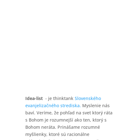
Idea-list
- je thinktank
Slovenského
evanjelizačného strediska.
Myslenie nás
baví. Veríme, že pohľad na svet ktorý ráta
s Bohom je rozumnejší ako ten, ktorý s
Bohom neráta. Prinášame rozumné
myšlienky, ktoré sú racionálne
zdôvodniteľné, a sú výzvou pre naše
myslenie i praktický život.
Idea-list
- je thinktank
Slovenského
evanjelizačného strediska.
Myslenie nás
baví. Veríme, že pohľad na svet ktorý ráta
s Bohom je rozumnejší ako ten, ktorý s
Bohom neráta. Prinášame rozumné
myšlienky, ktoré sú racionálne