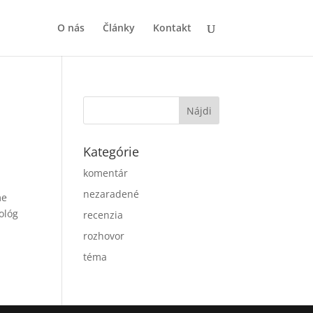
O nás
Články
Kontakt
Kategórie
komentár
nezaradené
me
ológ
recenzia
rozhovor
téma