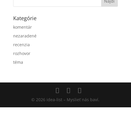
Kategórie
komentár
nezaradené
recenzia
rozhovor
téma
© 2026 idea-list – Myslieť nás baví.