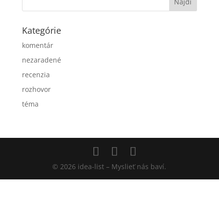
Kategórie
komentár
nezaradené
recenzia
rozhovor
téma
© 2026 idea-list – Myslieť nás baví.