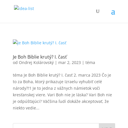
Je Boh Biblie krutý? I. časť
od
Ondrej Kolárovský
|
mar 2, 2023
|
téma
téma Je Boh Biblie krutý? I. časť 2. marca 2023 Čo je
to za Boha, ktorý prikazuje Izraelu vyhubiť celé
národy?!1 Je to jedna z vážnych námietok voči
kresťanskej viere. Vari Boh nie je láska? Vari Boh nie
je odpúšťajúci? Väčšina ľudí dokáže akceptovať, že
niekto vedie...