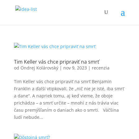
Tim Keller vás chce pripraviť na smrť
od
Ondrej Kolárovský
|
nov 9, 2023
|
recenzia
Tim Keller vás chce pripraviť na smrť Benjamin
Franklin a ďalší vtipkovali, že „nič nie je isté, iba smrť
a dane“. A napriek tomu, aj keď vieme, že oboje
prichádza – a smrť určite – mnohí z nás trávia viac
času premýšľaním o daniach ako o smrti. Väčšina
ľudí nebude...