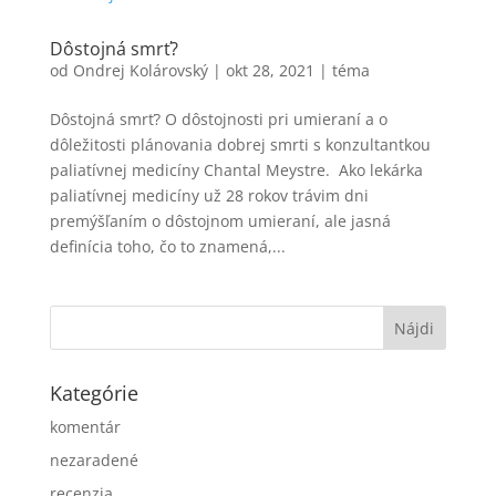
Dôstojná smrť?
od
Ondrej Kolárovský
|
okt 28, 2021
|
téma
Dôstojná smrť? O dôstojnosti pri umieraní a o
dôležitosti plánovania dobrej smrti s konzultantkou
paliatívnej medicíny Chantal Meystre. ​ Ako lekárka
paliatívnej medicíny už 28 rokov trávim dni
premýšľaním o dôstojnom umieraní, ale jasná
definícia toho, čo to znamená,...
Kategórie
komentár
nezaradené
recenzia