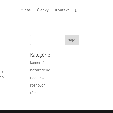
O nás
Články
Kontakt
Kategórie
komentár
nezaradené
 aj
ého
recenzia
rozhovor
téma