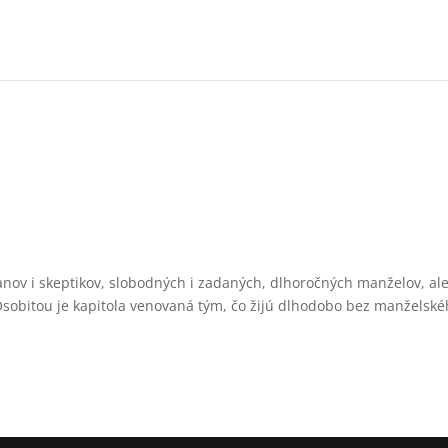
a
anov i skeptikov, slobodných i zadaných, dlhoročných manželov, ale
 Osobitou je kapitola venovaná tým, čo žijú dlhodobo bez manželsk