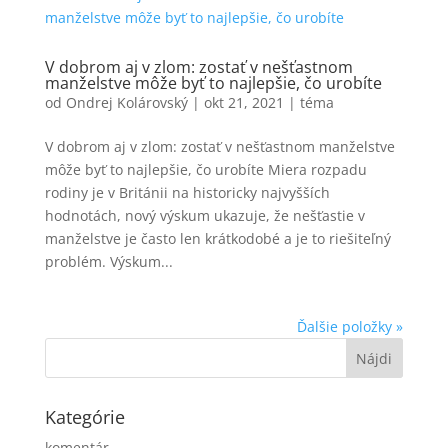
V dobrom aj v zlom: zostať v nešťastnom
manželstve môže byť to najlepšie, čo urobíte
od
Ondrej Kolárovský
|
okt 21, 2021
|
téma
V dobrom aj v zlom: zostať v nešťastnom manželstve
môže byť to najlepšie, čo urobíte Miera rozpadu
rodiny je v Británii na historicky najvyšších
hodnotách, nový výskum ukazuje, že nešťastie v
manželstve je často len krátkodobé a je to riešiteľný
problém. Výskum...
Ďalšie položky »
Kategórie
komentár