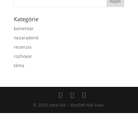
Kategórie
komentár
nezaradené
recenzia
rozhovor
téma
© 2026 idea-list – Myslieť nás baví.