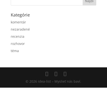
Kategórie
komentár
nezaradené
recenzia
rozhovor
téma
© 2026 idea-list – Myslieť nás baví.