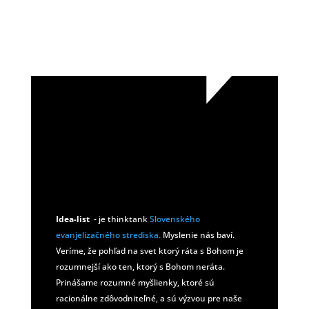
PRE STABILITU VZŤAHU
→
Idea-list
- je thinktank
Slovenského
evanjelizačného strediska.
Myslenie nás baví.
Veríme, že pohľad na svet ktorý ráta s Bohom je
rozumnejší ako ten, ktorý s Bohom neráta.
Prinášame rozumné myšlienky, ktoré sú
racionálne zdôvodniteľné, a sú výzvou pre naše