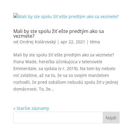
Mali by ste spolu žiť ešte predtým ako sa
vezmete?
od
Ondrej Kolárovský
|
apr 22, 2021
|
téma
Mali by ste spolu žiť ešte predtým ako sa vezmete?
Fiona Wade, herečka účinkujúca v telenovele
Emmerdale, sa vydala (v r. 2019). Na tom by nebolo
nič zvláštne, až na to, že sa so svojím manželom
rozhodli, že pred sobášom nebudú spolu žiť v jednej
domácnosti. To, že...
« Staršie záznamy