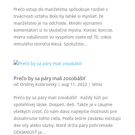
Prečo vstup do manželstva spôsobuje rozdiel v
trvácnosti vzťahu Bolo by ľahké si myslieť, že
manželstvo je na odchode. Mnohí významní
komentátori si to skutočne myslia. Koniec koncov,
miera sobášnosti vo vyspelom svete od 70. rokov
minulého storočia klesá. Spolužitie...
Prečo by sa páry mali zosobášiť
od
Ondrej Kolárovský
|
aug 11, 2022
|
téma
Prečo by sa páry mali zosobášiť Každý túži po
spoľahlivej láske. Dospelí, deti. Takže je v záujme
všetkých zistiť, čo nám dáva najlepšie možnosti pre
dosiahnutie tohto cieľa. Podľa teórie záväzku existujú
dve sily alebo väzby, ktoré držia páry pohromade.
ODDANOSŤ je...