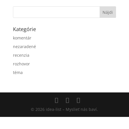
Kategórie
komentár
nezaradené
recenzia
rozhovor
téma
© 2026 idea-list – Myslieť nás baví.