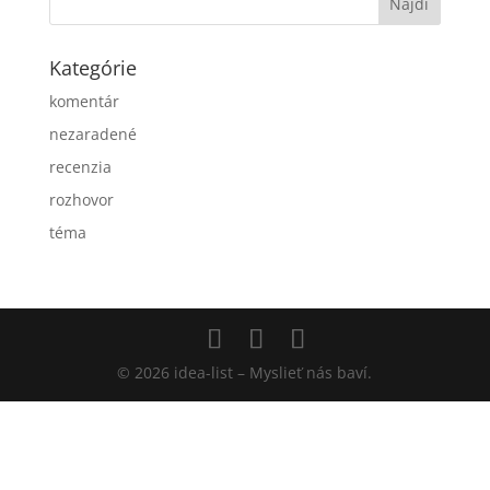
Kategórie
komentár
nezaradené
recenzia
rozhovor
téma
© 2026 idea-list – Myslieť nás baví.