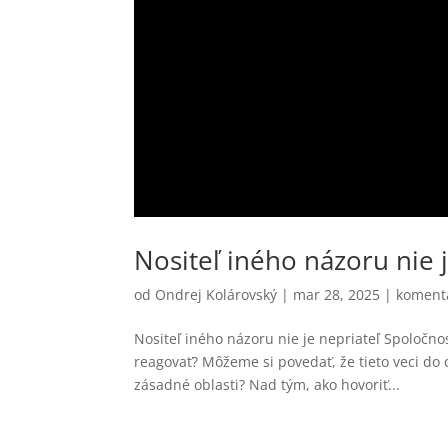
Nositeľ iného názoru nie j
od
Ondrej Kolárovský
|
mar 28, 2025
|
koment
Nositeľ iného názoru nie je nepriateľ Spoločno
reagovať? Môžeme si povedať, že tieto veci do c
zásadné oblasti? Nad tým, ako hovoriť...