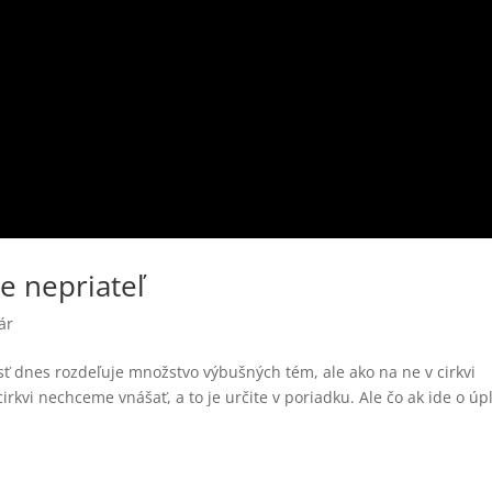
e nepriateľ
ár
sť dnes rozdeľuje množstvo výbušných tém, ale ako na ne v cirkvi
irkvi nechceme vnášať, a to je určite v poriadku. Ale čo ak ide o úp