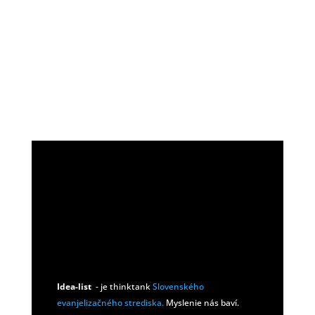
←
VPLYV PORNA NA MANŽELSTVO
KEĎ SA VIERA STRETNE S UMELOU
INTELIGENCIOU
→
Idea-list
- je thinktank
Slovenského
evanjelizačného strediska.
Myslenie nás baví.