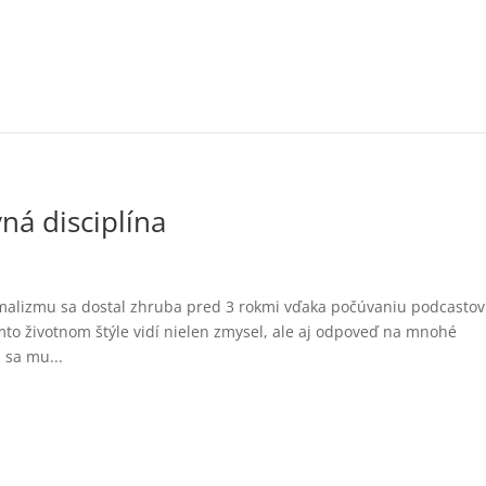
á disciplína
malizmu sa dostal zhruba pred 3 rokmi vďaka počúvaniu podcastov
to životnom štýle vidí nielen zmysel, ale aj odpoveď na mnohé
 sa mu...