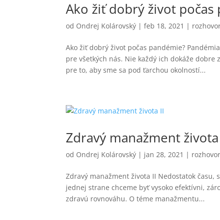
Ako žiť dobrý život poča
od
Ondrej Kolárovský
|
feb 18, 2021
|
rozhovo
Ako žiť dobrý život počas pandémie? Pandémia
pre všetkých nás. Nie každý ich dokáže dobre
pre to, aby sme sa pod ťarchou okolností...
Zdravý manažment života 
od
Ondrej Kolárovský
|
jan 28, 2021
|
rozhovo
Zdravý manažment života II Nedostatok času, st
jednej strane chceme byť vysoko efektívni, zá
zdravú rovnováhu. O téme manažmentu...