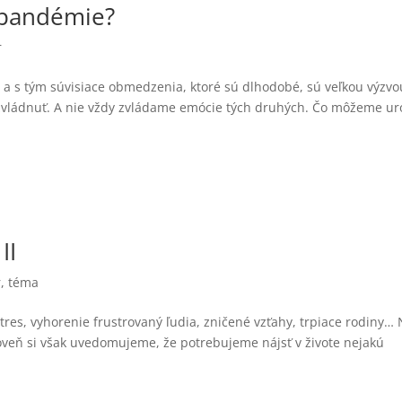
s pandémie?
r
 a s tým súvisiace obmedzenia, ktoré sú dlhodobé, sú veľkou výzvo
 zvládnuť. A nie vždy zvládame emócie tých druhých. Čo môžeme ur
II
r
,
téma
res, vyhorenie frustrovaný ľudia, zničené vzťahy, trpiace rodiny…
roveň si však uvedomujeme, že potrebujeme nájsť v živote nejakú