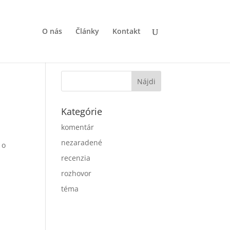
O nás
Články
Kontakt
Kategórie
komentár
nezaradené
 o
recenzia
rozhovor
téma