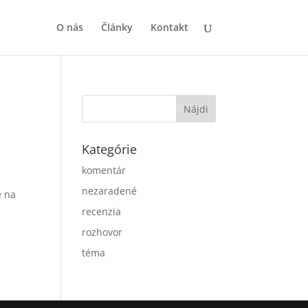
O nás
Články
Kontakt
Kategórie
komentár
nezaradené
é na
recenzia
rozhovor
téma