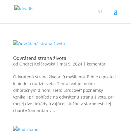
Odvrátená strana života.
od
Ondrej Kolárovský
|
máj 9, 2024
|
komentár
Odvrátená strana života. 9 myšlienok Biblie o postoji
k biede a núdzi sveta. Tento text je mojím
dlhoročným dlhom. Tieto „srdcové“ poznámky
vznikali pri pohľade na odvrátenú stranu života, pri
mojej dve dekády trvajúcej službe v staromestskej
charite Samaritán v...