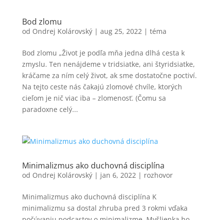
Bod zlomu
od
Ondrej Kolárovský
|
aug 25, 2022
|
téma
Bod zlomu „Život je podľa mňa jedna dlhá cesta k
zmyslu. Ten nenájdeme v tridsiatke, ani štyridsiatke,
kráčame za ním celý život, ak sme dostatočne poctiví.
Na tejto ceste nás čakajú zlomové chvíle, ktorých
cieľom je nič viac iba – zlomenosť. (Čomu sa
paradoxne celý...
Minimalizmus ako duchovná disciplína
od
Ondrej Kolárovský
|
jan 6, 2022
|
rozhovor
Minimalizmus ako duchovná disciplína K
minimalizmu sa dostal zhruba pred 3 rokmi vďaka
počúvaniu podcastov o minimalizme. Myšlienka ho