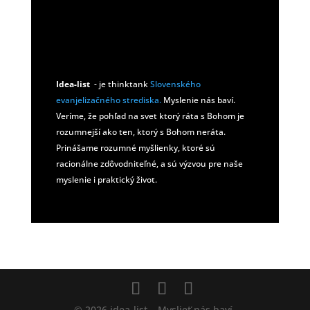
Idea-list
- je thinktank
Slovenského
evanjelizačného strediska.
Myslenie nás baví.
Veríme, že pohľad na svet ktorý ráta s Bohom je
rozumnejší ako ten, ktorý s Bohom neráta.
Prinášame rozumné myšlienky, ktoré sú
racionálne zdôvodniteľné, a sú výzvou pre naše
myslenie i praktický život.
© 2026 idea-list – Myslieť nás baví.