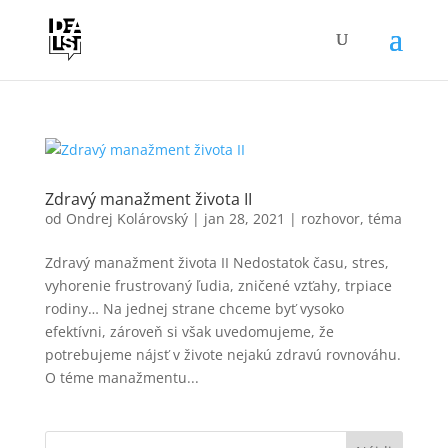
Zdravý manažment života II
od
Ondrej Kolárovský
|
jan 28, 2021
|
rozhovor
,
téma
Zdravý manažment života II Nedostatok času, stres,
vyhorenie frustrovaný ľudia, zničené vzťahy, trpiace
rodiny… Na jednej strane chceme byť vysoko
efektívni, zároveň si však uvedomujeme, že
potrebujeme nájsť v živote nejakú zdravú rovnováhu.
O téme manažmentu...