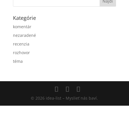
Kategórie
komentár
nezaradené
recenzia
rozhovor
téma
© 2026 idea-list – Myslieť nás baví.