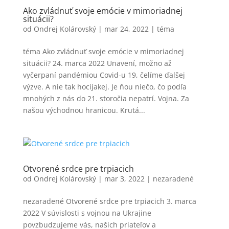
Ako zvládnuť svoje emócie v mimoriadnej
situácii?
od
Ondrej Kolárovský
|
mar 24, 2022
|
téma
téma Ako zvládnuť svoje emócie v mimoriadnej
situácii? 24. marca 2022 Unavení, možno až
vyčerpaní pandémiou Covid-u 19, čelíme ďalšej
výzve. A nie tak hocijakej. Je ňou niečo, čo podľa
mnohých z nás do 21. storočia nepatrí. Vojna. Za
našou východnou hranicou. Krutá...
Otvorené srdce pre trpiacich
od
Ondrej Kolárovský
|
mar 3, 2022
|
nezaradené
nezaradené Otvorené srdce pre trpiacich 3. marca
2022 V súvislosti s vojnou na Ukrajine
povzbudzujeme vás, našich priateľov a