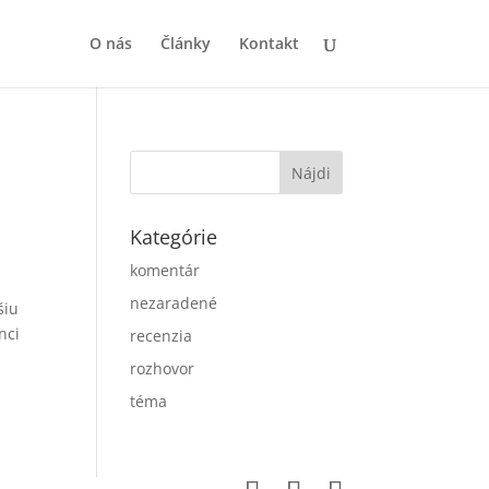
O nás
Články
Kontakt
Kategórie
komentár
nezaradené
šiu
nci
recenzia
rozhovor
téma