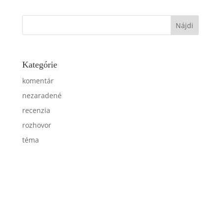
Kategórie
komentár
nezaradené
recenzia
rozhovor
téma
© 2026 idea-list – Myslieť nás baví.