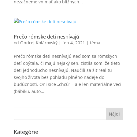
nezačneme vnímať ako blížnych...
Prečo rómske deti nesnívajú
od
Ondrej Kolárovský
|
feb 4, 2021
|
téma
Prečo rómske deti nesnívajú Keď som sa rómskych
detí opýtala, či majú nejaký sen, zistila som, že tieto
deti jednoducho nesnívajú. Naučili sa žiť realitu
svojho života bez pohľadu plného nádeje do
budúcnosti. Oni síce „chcú“ – ale len materiálne veci
(bábiku, auto,...
Kategórie