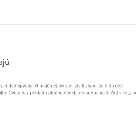
ajú
 detí opýtala, či majú nejaký sen, zistila som, že tieto deti
vojho života bez pohľadu plného nádeje do budúcnosti. Oni síce „ch