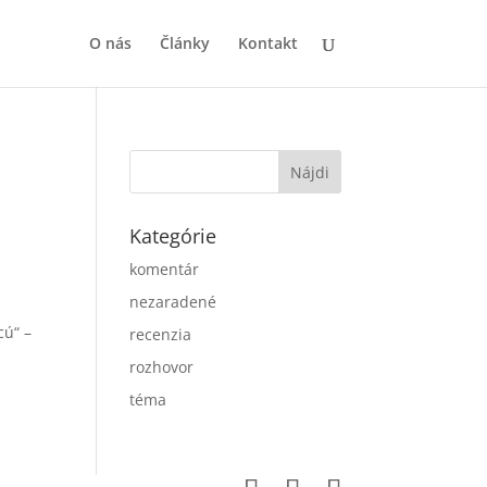
O nás
Články
Kontakt
Kategórie
komentár
nezaradené
cú“ –
recenzia
rozhovor
téma