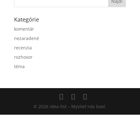
Kategórie
komentár
nezaradené
recenzia
rozhovor
téma
© 2026 idea-list – Myslieť nás baví.