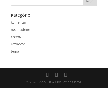
Kategórie
komentár
nezaradené
recenzia
rozhovor
téma
© 2026 idea-list – Myslieť nás baví.