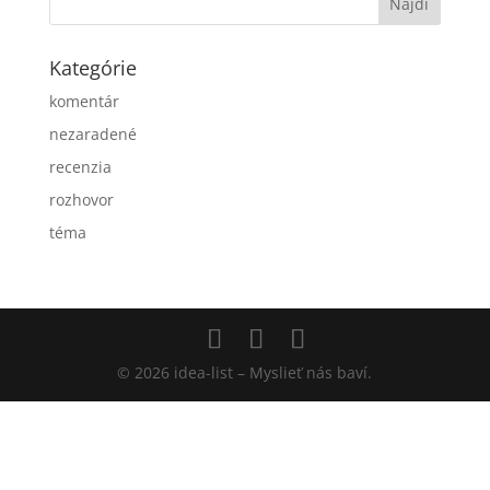
Kategórie
komentár
nezaradené
recenzia
rozhovor
téma
© 2026 idea-list – Myslieť nás baví.