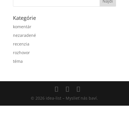
Kategórie
komentár
nezaradené
recenzia
rozhovor
téma
© 2026 idea-list – Myslieť nás baví.