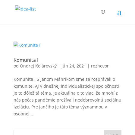
Komunita I
od
Ondrej Kolárovský
|
jún 24, 2021
|
rozhovor
Komunita I S Jánom Máhrikom sme sa rozprávali o
komunite. Aj v dnešnej individualistickej spoločnosti
je to dôležitá téma. Je aktuálna o to viac, že mnohí z
nás počas pandémie prežívali nedobrovoľnú sociálnu
izoláciu. Pre Jančiho je táto téma významnou v
osobnej...