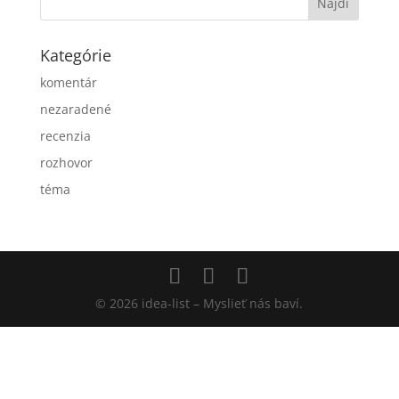
Kategórie
komentár
nezaradené
recenzia
rozhovor
téma
© 2026 idea-list – Myslieť nás baví.