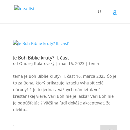
Je Boh Biblie krutý? II. časť
od
Ondrej Kolárovský
|
mar 16, 2023
|
téma
téma Je Boh Biblie krutý? II. časť 16. marca 2023 Čo je
to za Boha, ktorý prikazuje Izraelu vyhubiť celé
národy?!1 Je to jedna z vážnych námietok voči
kresťanskej viere. Vari Boh nie je láska? Vari Boh nie
je odpúšťajúci? Väčšina ľudí dokáže akceptovať, že
niekto...