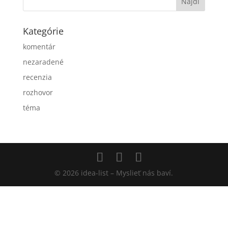
Kategórie
komentár
nezaradené
recenzia
rozhovor
téma
© 2026 idea-list – Myslieť nás baví.