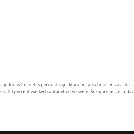
íva jednu veľmi nebezpečnú drogu, ktorá nespôsobuje len závislosť,
ňuje až 20 percent všetkých autonehôd vo svete. Šokujúce je, že ju d