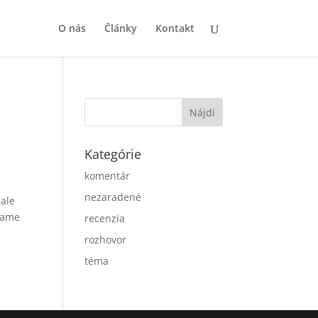
O nás
Články
Kontakt
Kategórie
komentár
nezaradené
 ale
ávame
recenzia
rozhovor
téma