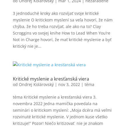
od
Ondrej Kolárovský
|
mar 1, 2024
|
nezaradené
3 jednoduché kroky ako rozvíjať svoje kritické
myslenie O kritickom myslení sa veľa hovorí, že nám
chýba, že ho treba rozvíjať, ale ako na to? Clay
Scroggins vo svojej knihe How to Lead When You’re
Not in Charge hovorí, že mať kritické myslenie a byť
kritický nie je...
Kritické myslenie a kresťanská viera
od
Ondrej Kolárovský
|
nov 3, 2022
|
téma
téma Kritické myslenie a kresťanská viera 3.
novembra 2022 Jedna mamička povedala na
seminári o kritickom myslení: „Moja dcéra má veľmi
rozvinuté kritické myslenie. V jednom kuse všetko
kritizuje!“ Pozor! Niečo kritizovať nie je znakom