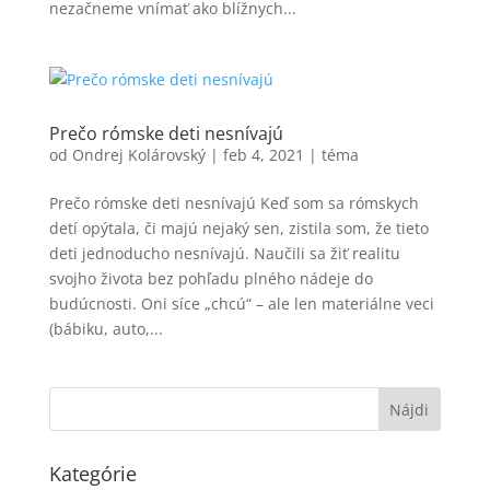
nezačneme vnímať ako blížnych...
Prečo rómske deti nesnívajú
od
Ondrej Kolárovský
|
feb 4, 2021
|
téma
Prečo rómske deti nesnívajú Keď som sa rómskych
detí opýtala, či majú nejaký sen, zistila som, že tieto
deti jednoducho nesnívajú. Naučili sa žiť realitu
svojho života bez pohľadu plného nádeje do
budúcnosti. Oni síce „chcú“ – ale len materiálne veci
(bábiku, auto,...
Kategórie