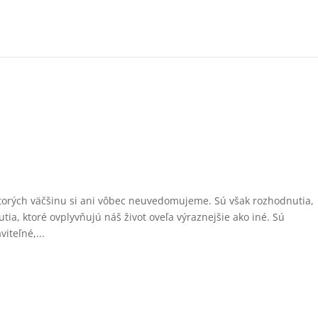
orých väčšinu si ani vôbec neuvedomujeme. Sú však rozhodnutia,
tia, ktoré ovplyvňujú náš život oveľa výraznejšie ako iné. Sú
iteľné,...