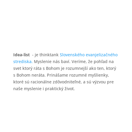
ktoré sú racionálne zdôvodniteľné, a sú výzvou pre
naše myslenie i praktický život.
Idea-list
- je thinktank
Slovenského evanjelizačného
strediska.
Myslenie nás baví. Veríme, že pohľad na
svet ktorý ráta s Bohom je rozumnejší ako ten, ktorý
s Bohom neráta. Prinášame rozumné myšlienky,
ktoré sú racionálne zdôvodniteľné, a sú výzvou pre
naše myslenie i praktický život.