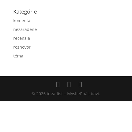
Kategórie
komentár
nezaradené
recenzia
rozhovor
téma
© 2026 idea-list – Myslieť nás baví.