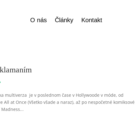
O nás
Články
Kontakt
 sklamaním
A
ka multiverza je v poslednom čase v Hollywoode v móde, od
re All at Once (Všetko všade a naraz), až po nespočetné komiksové
f Madness...